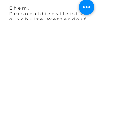
Ehem.
Personaldienstleistun
g Schulze Wettendorf
Personaldien
Tel.:
+49 2521 299490
stleistung
Info
E-Mail:
info@flexxpersonal.de
​Adresse
Oststraße 15
59269 Beckum
E-Mail-Adresse
Anmelden